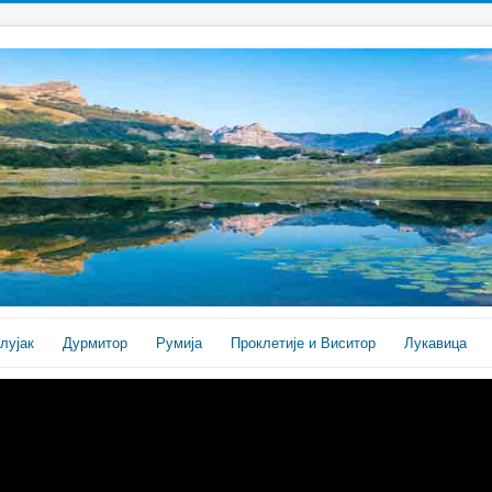
лујак
Дурмитор
Румија
Проклетије и Виситор
Лукавица