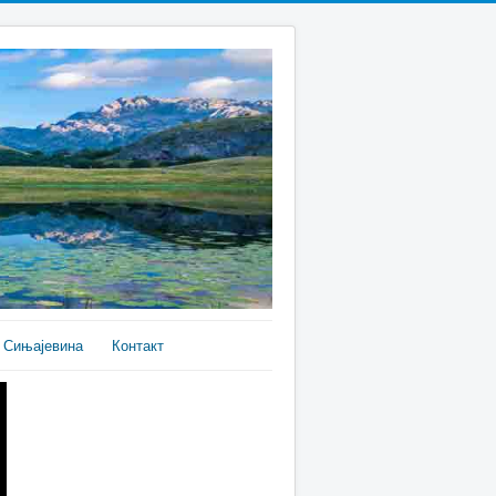
Сињајевина
Контакт