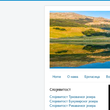
Home
О нама
Бјеласица
Во
Слојевитост
Слојевитост Трновачког језера
Слојевитост Букумирског језера
Слојевитост Рикавачког језера