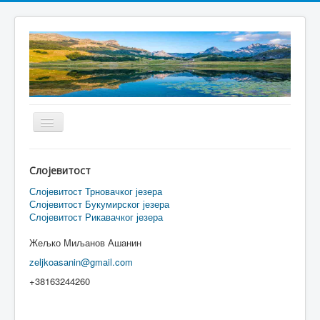
Toggle
Navigation
Home
Слојевитост
О нама
Слојевитост Трновачког језера
Слојевитост Букумирског језера
Бјеласица
Слојевитост Рикавачког језера
Волујак
Жељко Миљанов Ашанин
Дурмитор
zeljkoasanin@gmail.com
Румија
+38163244260
Проклетије и Виситор