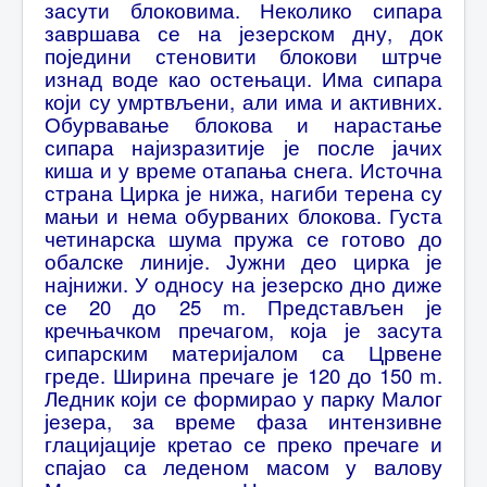
засути блоковима. Неколико сипара
завршава се на језерском дну, док
поједини стеновити блокови штрче
изнад воде као остењаци. Има сипара
који су умртвљени, али има и активних.
Обурвавање блокова и нарастање
сипара најизразитије је после јачих
киша и у време отапања снега. Источна
страна Цирка је нижа, нагиби терена су
мањи и нема обурваних блокова. Густа
четинарска шума пружа се готово до
обалске линије. Јужни део цирка је
најнижи. У односу на језерско дно диже
се 20 до 25 m. Представљен је
кречњачком пречагом, која је засута
сипарским материјалом са Црвене
греде. Ширина пречаге је 120 до 150 m.
Ледник који се формирао у парку Малог
језера, за време фаза интензивне
глацијације кретао се преко пречаге и
спајао са леденом масом у валову