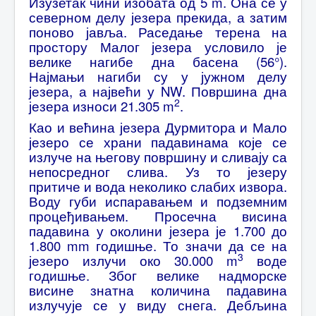
Изузетак чини изобата од 5 m. Она се у
северном делу језера прекида, а затим
поново јавља. Раседање терена на
простору Малог језера условило је
велике нагибе дна басена (56°).
Најмањи нагиби су у јужном делу
језера, а највећи у NW. Површина дна
2
језера износи 21.305 m
.
Као и већина језера Дурмитора и Мало
језеро се храни падавинама које се
излуче на његову површину и сливају са
непосредног слива. Уз то језеру
притиче и вода неколико слабих извора.
Воду губи испаравањем и подземним
процеђивањем. Просечна висина
падавина у околини језера је 1.700 до
1.800 mm годишње. То значи да се на
3
језеро излучи око 30.000 m
воде
годишње. Због велике надморске
висине знатна количина падавина
излучује се у виду снега. Дебљина