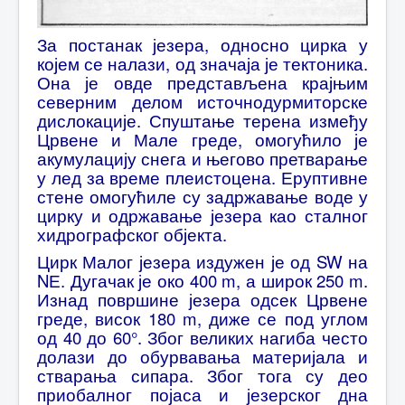
За постанак језера, односно цирка у
којем се налази, од значаја је тектоника.
Она је овде представљена крајњим
северним делом источнодурмиторске
дислокације. Спуштање терена између
Црвене и Мале греде, омогућило је
акумулацију снега и његово претварање
у лед за време плеистоцена. Еруптивне
стене омогућиле су задржавање воде у
цирку и одржавање језера као сталног
хидрографског објекта.
Цирк Малог језера издужен је од SW на
NЕ. Дугачак је око 400 m, а широк 250 m.
Изнад површине језера одсек Црвене
греде, висок 180 m, диже се под углом
од 40 до 60°. Због великих нагиба често
долази до обурвавања материјала и
стварања сипара. Због тога су део
приобалног појаса и језерског дна