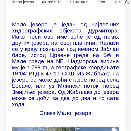
Мало језеро
43.166721°
19.061001°
1788
8.5
Ду
Лукавица
Сињајевина
Мало језеро је један од најлепших
Контакт
хидрографских објеката Дурмитора.
Иако носи ово име веће је од неких
других језера на овој планини. Налази
се у крају познатом под именом Јаблан
баре, испод Црвене греде на SW и
Мале греде на NЕ. Надморска висина
му је 1.788 m, а географске координате
19°04' ИГД и 43°10' СГШ. Из Жабљака на
језеро се може доћи стазом поред села
Босаче, или уз Млински поток, поред
Змијињег језера. Од Жабљака до језера
може се доћи за два до два и по сата
хода.
Слика Малог језера