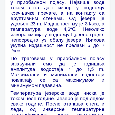
у приобалном појасу. Највише воде
током лета даје извор у подножју
кречњачке пречаге, а на контакту са
еруптивним стенама. Од језера је
удаљен 23 m. Издашност му је 3 l/sec, а
температура воде 4,6°C. Неколико
извора избија у подножју Црвене греде,
непосредно уз обалу језера. Њихова
укупна издашност не прелази 5 до 7
l/sec.
По траговима у приобалном појасу
закључили смо да је годишња
амплитуда водостаја 1 до 1,5 m.
Максимални и минимални водостаји
поклапају се са максимумом и
минимумом падавина.
Температура језерске воде ниска је
током целе године. Језеро је под ледом
сваке године. После отапања снега и
леда, од инверсне температурне
стратификације, преко изотермије,