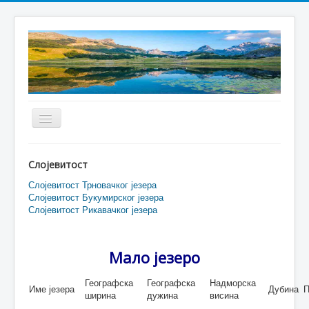
Toggle
Navigation
Home
Слојевитост
О нама
Слојевитост Трновачког језера
Слојевитост Букумирског језера
Бјеласица
Слојевитост Рикавачког језера
Волујак
Дурмитор
Мало језеро
Румија
Географска
Географска
Надморска
Име језера
Дубина
П
Проклетије и Виситор
ширина
дужина
висина