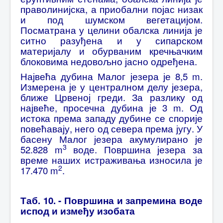
праволинијска, а приобални појас низак
и под шумском вегетацијом.
Посматрана у целини обалска линија је
ситно разуђена и у сипарском
материјалу и обурваним кречњачким
блоковима недовољно јасно одређена.
Највећа дубина Малог језера је 8,5 m.
Измерена је у централном делу језера,
ближе Црвеној греди. За разлику од
највеће, просечна дубина је 3 m. Од
истока према западу дубине се спорије
повећавају, него од севера према југу. У
басену Малог језера акумулирано је
3
52.828 m
воде. Површина језера за
време наших истраживања износила је
2
17.470 m
.
Таб. 10. - Површина и запремина воде
испод и између изобата