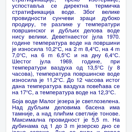
успоставља се директна термичка
стратификација воде. Због велике
провидности сунчеви зраци дубоко
продиру, те разлике у температури
површинског и дубљих делова воде
нису велики. Деветнаестог јула 1970.
године температура воде на површини
је износила 10,2°С, на 2 m 8,4°С, на 4 m
7,0°С, на 6 m 6,5°С и на дну 6,4°С.
Шестог јула 1969. године, при
температури ваздуха од 13,5°С (у 8
часова), температура површинске воде
износила је 11,2°С. До 12 часова истог
дана температура ваздуха повећава се
на 17°С, а температура воде на 12,3°С.
Боја воде Малог језера је светлозелена.
Над дубљим деловима басена има
тамније, а над плићим светлије тонове.
Максимална провидност је 5,5 m. На
дубинама од 1 до 3 m језерско дно се
јасно запажа. Дно се види и поред