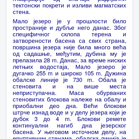
тектонски покрети и изливи магматских
стена.
Мало језеро је у прошлости било
пространије и дубље него данас. Због
специфичног склопа терена и
затворености басена са свих страна,
површина језера није била много већа
од садашње, међутим, дубина му је
прелазила 28 m. Данас, за време ниских
летњих водостаја, Мало језеро је
дугачко 255 m и широко 105 m. Дужина
обалске линије је 730 m. Обала је
стеновита и на више места
неприступачна. Маса обурваних
стеновитих блокова належе на обалу и
приобални део дна. Већи блокови
штрче изнад воде и у делу језера који је
дубок 3 до 4 m. Блокови ремете
континуални нагиб дна језерског
басена. У његовом источном делу, на
еруптивним стенама, обалска линија је