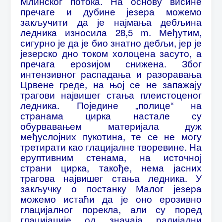
Млинског потока. На основу висине
пречаге и дубине језера можемо
закључити да је најмања дебљина
ледника износила 28,5 m. Међутим,
сигурно је да је био знатно дебљи, јер је
језерско дно током холоцена засуто, а
пречага ерозијом снижена. Због
интензивног распадања и разоравања
Црвене греде, на њој се не запажају
трагови највишег стања плеистоценог
ледника. Поједине „полице“ на
странама цирка настале су
обурвавањем материјала дуж
међуслојних пукотина, те се не могу
третирати као глацијалне творевине. На
еруптивним стенама, на источној
страни цирка, такође, нема јасних
трагова највишег стања ледника. У
закључку о постанку Малог језера
можемо истаћи да је оно ерозивно
глацијалног порекла, али су поред
глацијације од значаја радијални