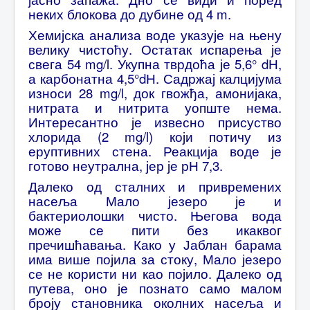
неких блокова до дубине од 4 m.
Хемијска анализа воде указује на њену
велику чистоћу. Остатак испарења је
свега 54 mg/l. Укупна тврдоћа је 5,6° dН,
а карбонатна 4,5°dН. Садржај калцијума
износи 28 mg/l, док гвожђа, амонијака,
нитрата и нитрита уопште нема.
Интересантно је извесно присуство
хлорида (2 mg/l) који потичу из
еруптивних стена. Реакција воде је
готово неутрална, јер је рН 7,3.
Далеко од сталних и привремених
насеља Мало језеро је и
бактериолошки чисто. Његова вода
може се пити без икаквог
пречишћавања. Како у Јаблан барама
има више појила за стоку, Мало језеро
се не користи ни као појило. Далеко од
путева, оно је познато само малом
броју становника околних насеља и