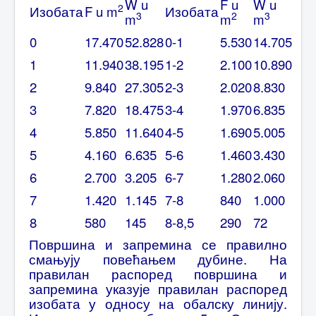
W u
F u
W u
2
Изобата
F u m
Изобата
3
2
3
m
m
m
0
17.470
52.828
0-1
5.530
14.705
1
11.940
38.195
1-2
2.100
10.890
2
9.840
27.305
2-3
2.020
8.830
3
7.820
18.475
3-4
1.970
6.835
4
5.850
11.640
4-5
1.690
5.005
5
4.160
6.635
5-6
1.460
3.430
6
2.700
3.205
6-7
1.280
2.060
7
1.420
1.145
7-8
840
1.000
8
580
145
8-8,5
290
72
Површина и запремина се правилно
смањују повећањем дубине. На
правилан распоред површина и
запремина указује правилан распоред
изобата у односу на обалску линију.