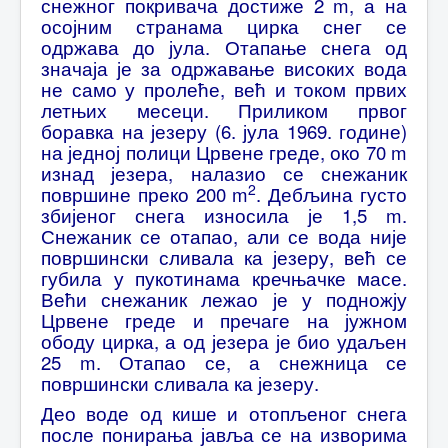
снежног покривача достиже 2 m, а на
осојним странама цирка снег се
одржава до јула. Отапање снега од
значаја је за одржавање високих вода
не само у пролеће, већ и током првих
летњих месеци. Приликом првог
боравка на језеру (6. јула 1969. године)
на једној полици Црвене греде, око 70 m
изнад језера, налазио се снежаник
2
површине преко 200 m
. Дебљина густо
збијеног снега износила је 1,5 m.
Снежаник се отапао, али се вода није
површински сливала ка језеру, већ се
губила у пукотинама кречњачке масе.
Већи снежаник лежао је у подножју
Црвене греде и пречаге на јужном
ободу цирка, а од језера је био удаљен
25 m. Отапао се, а снежница се
површински сливала ка језеру.
Део воде од кише и отопљеног снега
после понирања јавља се на изворима