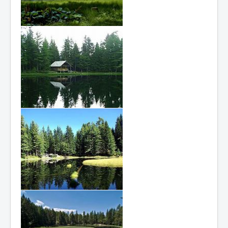
Лукавица
Сињајевина
Контакт