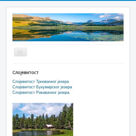
Toggle
Navigation
Home
Слојевитост
О нама
Слојевитост Трновачког језера
Слојевитост Букумирског језера
Бјеласица
Слојевитост Рикавачког језера
Волујак
Дурмитор
Румија
Проклетије и Виситор