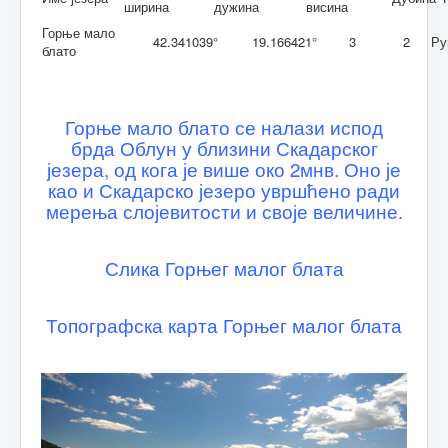
ширина
дужина
висина
Лукавица
Горње мало
42.341039°
19.166421°
3
2
Ру
Сињајевина
блато
Контакт
Горње мало блато се налази испод
брда Облун у близини Скадарског
језера, од кога је више око 2мнв. Оно је
као и Скадарско језеро увршћено ради
мерења слојевитости и своје величине.
Слика Горњег малог блата
Топографска карта Горњег малог блата