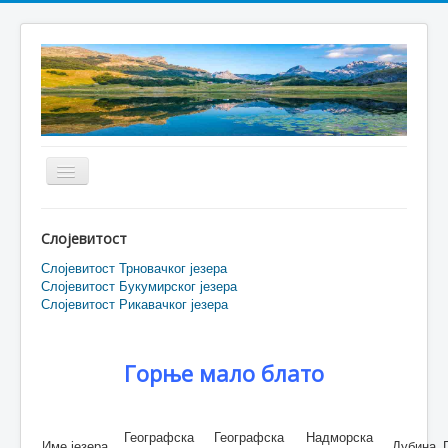
Toggle
Navigation
Home
Слојевитост
О нама
Слојевитост Трновачког језера
Слојевитост Букумирског језера
Бјеласица
Слојевитост Рикавачког језера
Волујак
Дурмитор
Горње мало блато
Румија
Проклетије и Виситор
Географска
Географска
Надморска
Име језера
Дубина